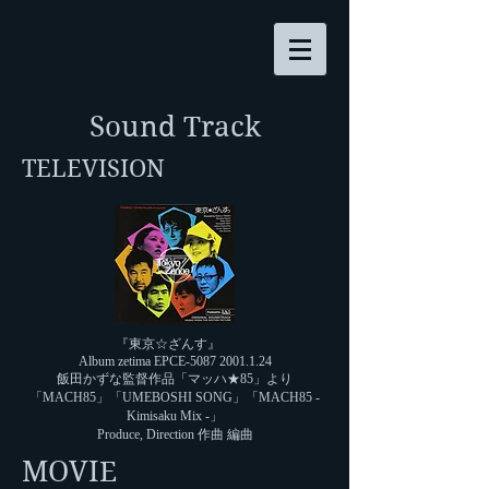
Sound Track
TELEVISION
『東京☆ざんす』
Album zetima EPCE-5087
2001.1.24
飯田かずな監督作品「マッハ★85」より
「MACH85」「UMEBOSHI SONG」「MACH85 -
Kimisaku Mix -」
Produce, Direction 作曲 編曲
MOVIE