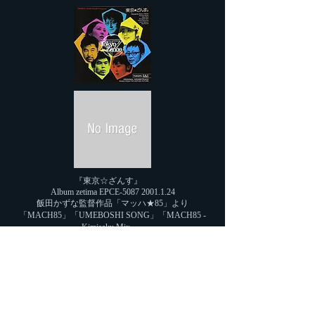
『東京☆ざんす』
Album zetima EPCE-5087
2001.1.24
飯田かずな監督作品「マッハ★85」より
「MACH85」「UMEBOSHI SONG」「MACH85 -
Kimisaku Mix -」
Produce, Direction 作曲 編曲
『バカリズム THE MOVIE - ORIGINAL
SOUNDTRACK』
(DVD「バカリズム THE MOVIE」DISC3)
Album Sony Music ANSB-50027
2012.11.21
Produce, Direction 作曲 編曲