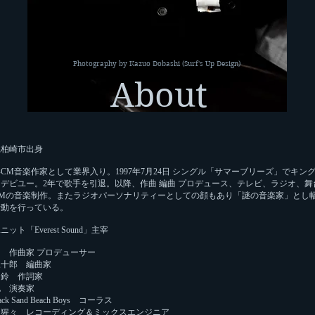
Photography by Kazuo Dobashi (Surf's Up Design)
About
県柏崎市出身
5年CM音楽作家として業界入り。1997年7月24日 シングル「サマーブリーズ」でキン
デビユー。2年で歌手を引退。以降、作曲 編曲 プロデュース、テレビ、ラジオ、舞
CMの音楽制作。またラジオパーソナリティーとしての顔もあり「謎の音楽家」とし
活動を行っている。
ット「Everest Sound」主宰
 作曲家 プロデューサー
三十郎 編曲家
田鈴 作詞家
也 演奏家
lack Sand Beach Boys コーラス
川猩々 レコーディング＆ミックスエンジニア