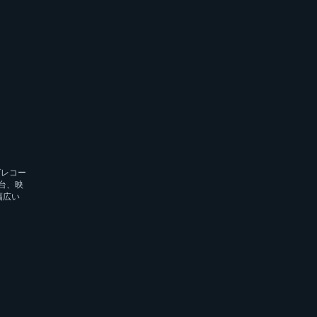
グレコー
台、映
幅広い