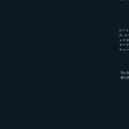
ビー
ル･ス
ォス
マー
チャー
The
界の民