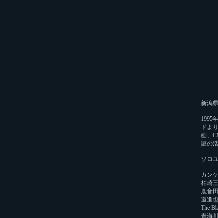
新潟
199
ドより
画、
謎の
ソロユニ
カンケ
柏崎
鹿音
道進
The B
青海