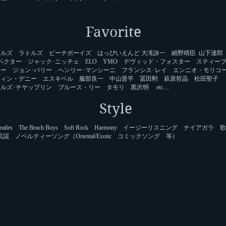
Favorite
トルズ ラトルズ ビーチボーイズ はっぴいえんど 大滝詠一 細野晴臣 山下達郎
ペクター ジャック･ニッチェ ELO YMO デヴィッド・フォスター スティー
ター ジョン･バリー ヘンリー･マンシーニ フランシス･レイ エンニオ・モリ
ティン・デニー エスキベル 服部良一 中山晋平 冨田勲 萩原哲晶 松田聖子
ルズ･チヤップリン ブルース・リー タモリ 黒沢明 etc....
Style
 Beatles The Beach Boys Soft Rock Harmony イージーリスニング ナイアガラ
謡 ノベルティーソング（Oriental/Exotic コミックソング 等）