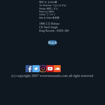
指圧 by まゆみ嬢
Art Direction つはらかずお
Design 池田しずえ
Photo by HIRO
Stylist てつろう
Hair & Make 春菜愛
1998.5.22 Release
CD 3inch Single
King Records : KIDS-384
Back
(c) copyright 2007 everestsounds.com all right reserved