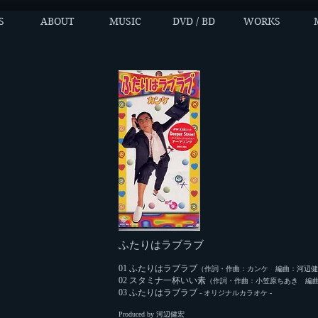
S
ABOUT
MUSIC
DVD / BD
WORKS
ふたりはラブラブ
01 ふたりはラブラブ
（作詞・作曲：カンケ 編曲：河辺健
02 スタミナ一杯いい素
（作詞・作曲：小笠原ちあき 編
03 ふたりはラブラブ
- オリジナルカラオケ -
Produced by 河辺健宏