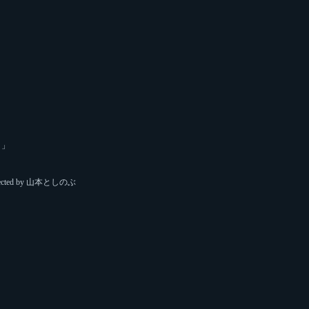
～」
ected by 山本としのぶ