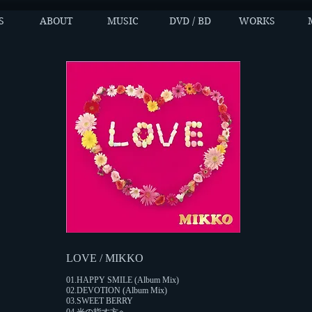
S
ABOUT
MUSIC
DVD / BD
WORKS
LOVE / MIKKO
01.HAPPY SMILE (Album Mix)
02.DEVOTION (Album Mix)
03.SWEET BERRY