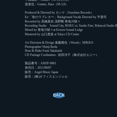
道進也：Guitars, Bass（M-3,8）
Produced & Directed by カンケ（Sunshine Records）
Ex:「歌のラブレター」Background Vocals Directed by 平貴司
Recorded by 高橋真欣 浅野剛 青海川猩々
Recording Studio Sound City, ROKU-st, Studio Fine, Reharsal Studio 
Mixed by 青海川猩々at Everest Sound Lodge
Mastered by 山口貴規 at Tokyo CD Center
Art Direction & Design 進藤雅也（Woods）MIKKO
Photographer Shinji Ikeda
Hear & Make Fumi Takahashi
CD Package Cordination : 岩田洋子（株式会社エニー）
製品番号：AMJP-0001
発売日：2011/08/07
販売：Angel Music Japan
販売：(株)オフィスエンジェル
BACK