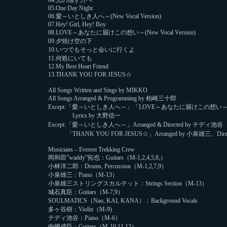
04.光の指す方へ
05.One Day Night
06.愛～いとしき人へ～(New Vocal Version)
07.Hey! Girl, Hey! Boy
08.LOVE～あなたに届けこの想い～(New Vocal Version)
09.夕焼け空の下
10.いつでもそっと会いに行くよ
11.何処にいても
12.My Best Heart Friend
13.THANK YOU FOR JESUS☆
All Songs Written and Sings by MIKKO
All Songs Arranged & Programming by 柏崎三十郎
Except:「愛～いとしき人へ～」「LOVE～あなたに届けこの想い
Lyrics by 大野信一
Except:「愛～いとしき人へ～」Arranged & Directed by テディ池谷
「
THANK YOU FOR JESUS☆」Arranged by 小泉雄三、Dir
Musicians – Everest Trekking Crew
岡和田”waddy”拓也：Guitars（M-1,2,4,5,8,）
小林洋二郎：Drums, Percussion（M-1,2,7,9）
小泉雄三：Piano（M-13）
小泉雄三ストリングスカルテット：Strings Section（M-13）
城石真臣：Guitars（M-7,9）
SOULMATICS（Nao, KAI, KANA）：Background Vocals
多ヶ谷樹：Violin（M-9)
テディ池谷：Piano（M-6）
中嶋成臣：Guitars（M-10,11,12）